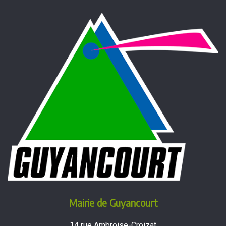
Mairie de Guyancourt
14 rue Ambroise-Croizat