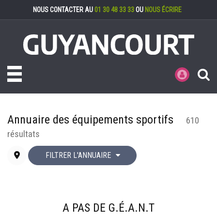
Gestion des cookies
NOUS CONTACTER AU
01 30 48 33 33
OU
NOUS ÉCRIRE
Toggle navigation
MES DÉMARCHE
Annuaire des équipements sportifs
610
résultats
FILTRER L'ANNUAIRE
A PAS DE G.É.A.N.T