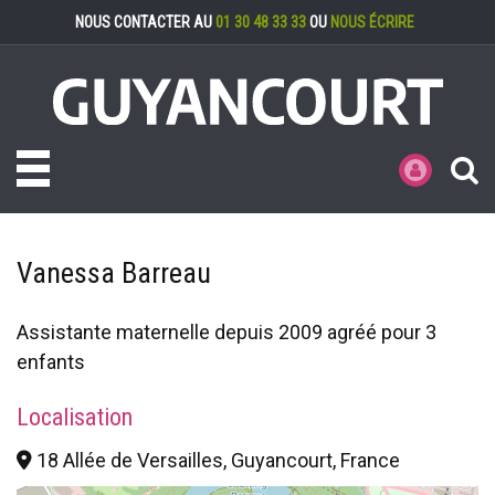
Gestion des cookies
NOUS CONTACTER AU
01 30 48 33 33
OU
NOUS ÉCRIRE
Toggle navigation
MES DÉMARCHE
Vanessa Barreau
Assistante maternelle depuis 2009 agréé pour 3
enfants
Localisation
18 Allée de Versailles, Guyancourt, France