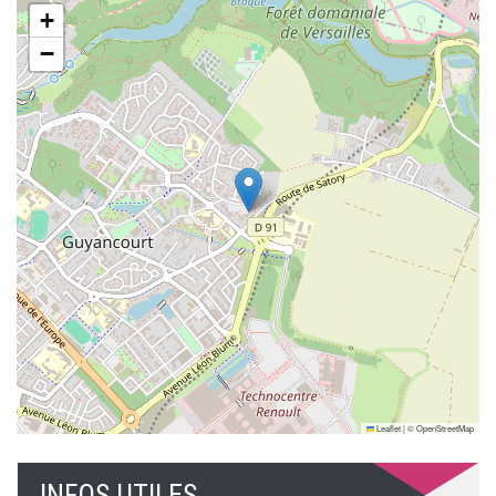
+
−
Leaflet
|
©
OpenStreetMap
INFOS UTILES