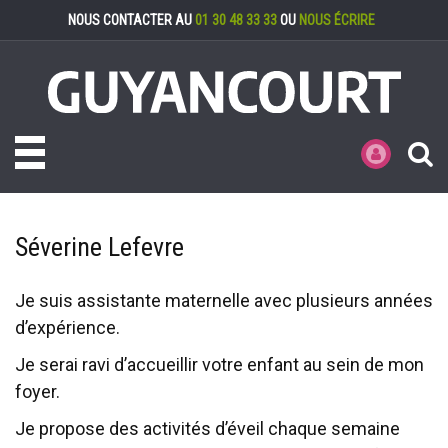
Gestion des cookies
NOUS CONTACTER AU
01 30 48 33 33
OU
NOUS ÉCRIRE
Toggle navigation
MES DÉMARCHE
Séverine Lefevre
Je suis assistante maternelle avec plusieurs années
d’expérience.
Je serai ravi d’accueillir votre enfant au sein de mon
foyer.
Je propose des activités d’éveil chaque semaine