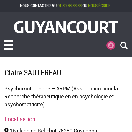
Gestion des cookies
NOUS CONTACTER AU
01 30 48 33 33
OU
NOUS ÉCRIRE
Toggle navigation
MES DÉMARCHE
Claire SAUTEREAU
Psychomotricienne – ARPM (Association pour la
Recherche thérapeutique en en psychologie et
psychomotricité)
Localisation
15 place de Bel Ébat 78280 Guyancourt