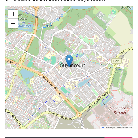
+
−
Leaflet
|
©
OpenStreetMap