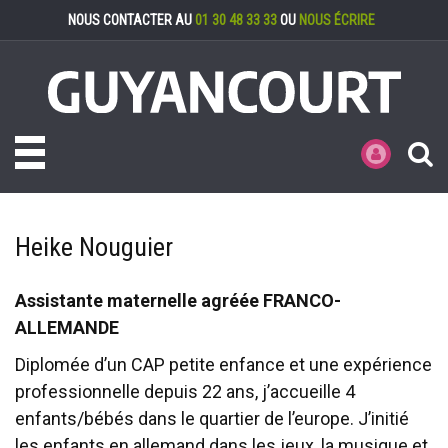
Gestion des cookies
NOUS CONTACTER AU
01 30 48 33 33
OU
NOUS ÉCRIRE
Toggle navigation
MES DÉMARCHE
Heike Nouguier
Assistante maternelle agréée FRANCO-
ALLEMANDE
Diplomée d’un CAP petite enfance et une expérience
professionnelle depuis 22 ans, j’accueille 4
enfants/bébés dans le quartier de l’europe. J’initié
les enfants en allemand dans les jeux, la musique et