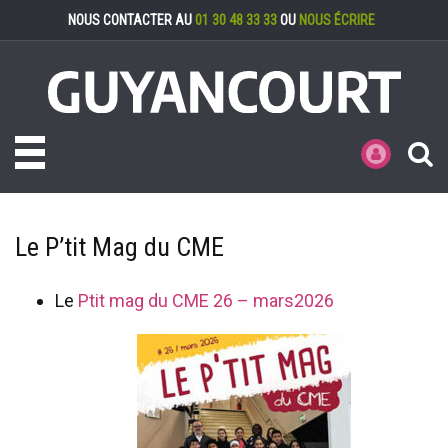
Gestion des cookies
NOUS CONTACTER AU
01 30 48 33 33
OU
NOUS ÉCRIRE
Toggle navigation
MES DÉMARCHE
Le P’tit Mag du CME
Le
Ptit mag du CME 26 – mars2026