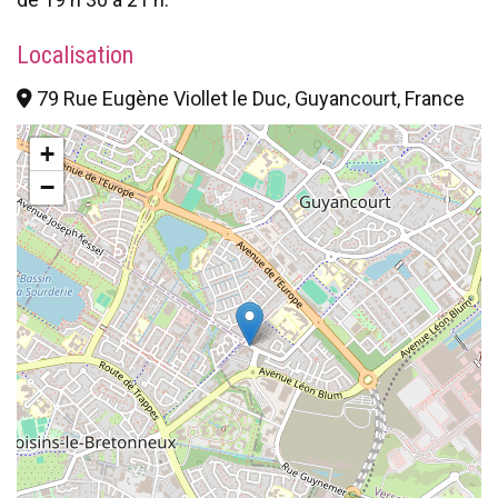
Localisation
79 Rue Eugène Viollet le Duc, Guyancourt, France
+
−