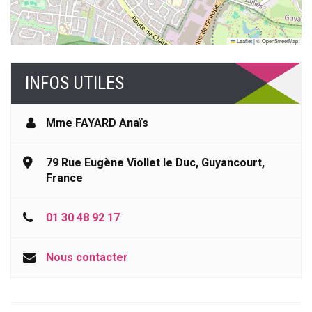
Leaflet
|
©
OpenStreetMap
INFOS UTILES
Mme FAYARD Anaïs
79 Rue Eugène Viollet le Duc, Guyancourt,
France
01 30 48 92 17
Nous contacter