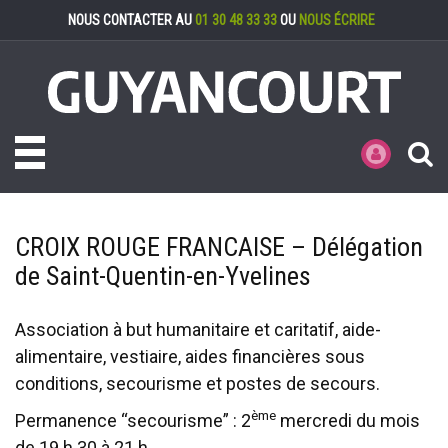
Gestion des cookies
NOUS CONTACTER AU
01 30 48 33 33
OU
NOUS ÉCRIRE
Toggle navigation
MES DÉMARCHE
CROIX ROUGE FRANCAISE – Délégation
de Saint-Quentin-en-Yvelines
Association à but humanitaire et caritatif, aide-
alimentaire, vestiaire, aides financières sous
conditions, secourisme et postes de secours.
ème
Permanence “secourisme” : 2
mercredi du mois
de 19 h 30 à 21 h.