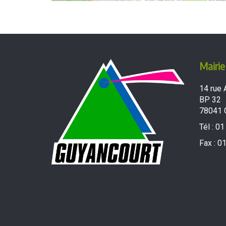
Mairie
14 rue 
BP 32
78041 
Tél :
01
Fax :
01