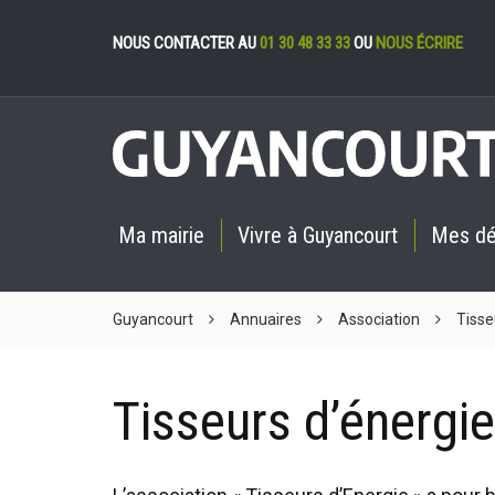
Gestion des cookies
NOUS CONTACTER AU
01 30 48 33 33
OU
NOUS ÉCRIRE
Ma mairie
Vivre à Guyancourt
Mes d
Guyancourt
Annuaires
Association
Tisse
Tisseurs d’énergie