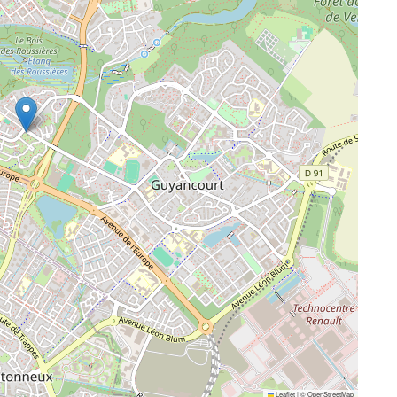
Leaflet
|
©
OpenStreetMap