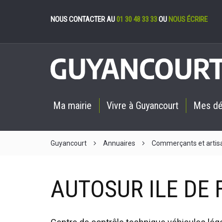
Gestion des cookies
NOUS CONTACTER AU
01 30 48 33 33
OU
NOUS ÉCRIRE
Ma mairie
Vivre à Guyancourt
Mes d
Guyancourt
Annuaires
Commerçants et artis
AUTOSUR ILE DE