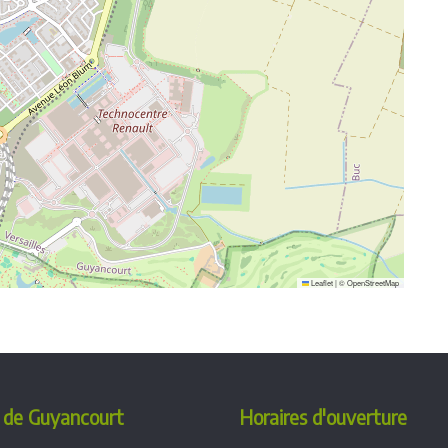
Leaflet
|
©
OpenStreetMap
 de Guyancourt
Horaires d'ouverture