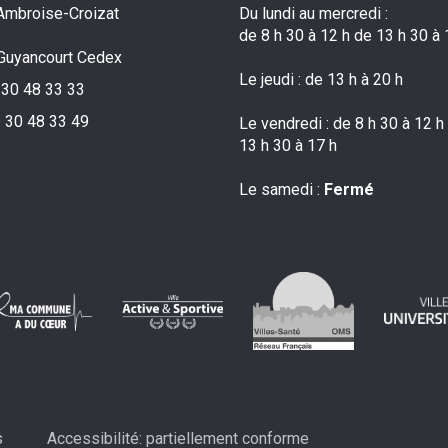
Ambroise-Croizat
Du lundi au mercredi :
de 8 h 30 à 12 h de 13 h 30 à 
Guyancourt Cedex
Le jeudi : de 13 h à 20 h
 30 48 33 33
 30 48 33 49
Le vendredi : de 8 h 30 à 12 h
13 h 30 à 17 h
Le samedi :
Fermé
s
Accessibilité: partiellement conforme