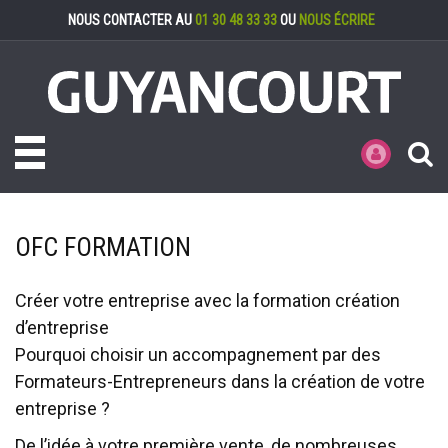
Gestion des cookies
NOUS CONTACTER AU
01 30 48 33 33
OU
NOUS ÉCRIRE
Toggle navigation
MES DÉMARCHE
OFC FORMATION
Créer votre entreprise avec la formation création
d’entreprise
Pourquoi choisir un accompagnement par des
Formateurs-Entrepreneurs dans la création de votre
entreprise ?
De l’idée à votre première vente, de nombreuses