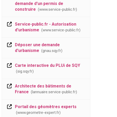
demande d'un permis de
construire
www.service-public.fr
Service-public.fr - Autorisation
d'urbanisme
www.service-public.fr
Déposer une demande
d'urbanisme
gnau.sqy.fr
Carte interactive du PLUi de SQY
sig.sqy.fr
Architecte des bâtiments de
France
lannuaire.service-public.fr
Portail des géomètres experts
www.geometre-expert.fr