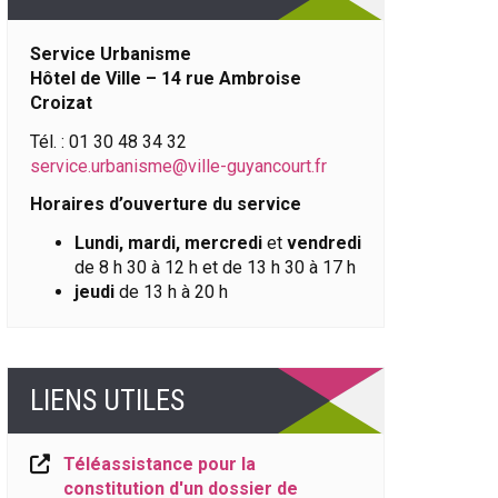
Service Urbanisme
Hôtel de Ville – 14 rue Ambroise
Croizat
Tél. : 01 30 48 34 32
service.urbanisme@ville-guyancourt.fr
Horaires d’ouverture du service
Lundi, mardi, mercredi
et
vendredi
de 8 h 30 à 12 h et de 13 h 30 à 17 h
jeudi
de 13 h à 20 h
LIENS UTILES
Téléassistance pour la
constitution d'un dossier de