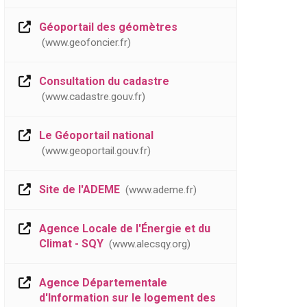
Géoportail des géomètres
www.geofoncier.fr
Consultation du cadastre
www.cadastre.gouv.fr
Le Géoportail national
www.geoportail.gouv.fr
Site de l'ADEME
www.ademe.fr
Agence Locale de l'Énergie et du
Climat - SQY
www.alecsqy.org
Agence Départementale
d'Information sur le logement des