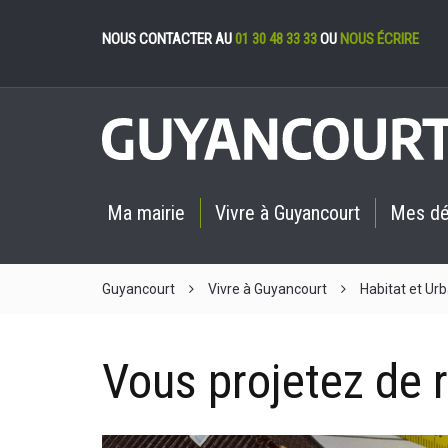
Gestion des cookies
NOUS CONTACTER AU
01 30 48 33 33
OU
NOUS ÉCRIRE
Ma mairie
Vivre à Guyancourt
Mes d
Guyancourt
Vivre à Guyancourt
Habitat et Ur
Vous projetez de r