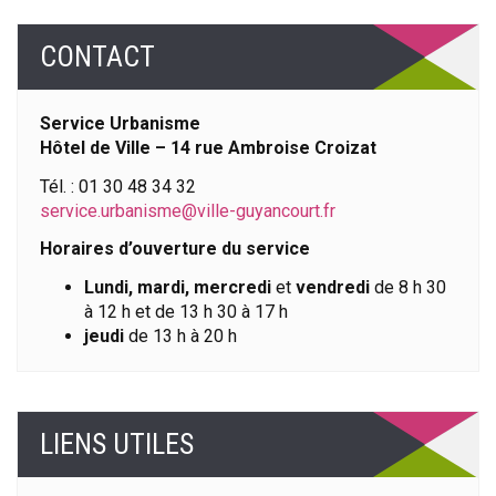
CONTACT
Service Urbanisme
Hôtel de Ville – 14 rue Ambroise Croizat
Tél. : 01 30 48 34 32
service.urbanisme@ville-guyancourt.fr
Horaires d’ouverture du service
Lundi, mardi, mercredi
et
vendredi
de 8 h 30
à 12 h et de 13 h 30 à 17 h
jeudi
de 13 h à 20 h
LIENS UTILES