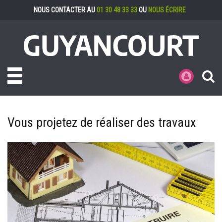
Gestion des cookies
NOUS CONTACTER AU
01 30 48 33 33
OU
NOUS ÉCRIRE
Toggle navigation
MES DÉMARCHE
Vous projetez de réaliser des travaux