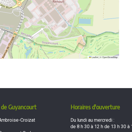
Leaflet
|
©
OpenStreetMap
 de Guyancourt
Horaires d'ouverture
Ambroise-Croizat
Du lundi au mercredi :
de 8 h 30 à 12 h de 13 h 30 à 