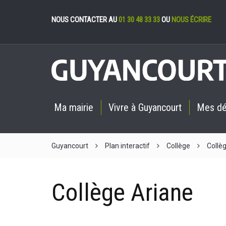
Gestion des cookies
NOUS CONTACTER AU
01 30 48 33 33
OU
NOUS ÉCRIRE
Ma mairie
Vivre à Guyancourt
Mes d
Guyancourt
Plan interactif
Collège
Collè
Collège Ariane