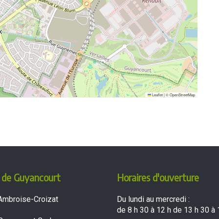
Leaflet
|
©
OpenStreetMap
 de Guyancourt
Horaires d'ouverture
Ambroise-Croizat
Du lundi au mercredi :
de 8 h 30 à 12 h de 13 h 30 à 