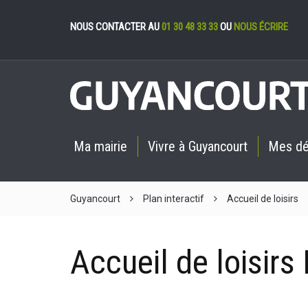
Gestion des cookies
NOUS CONTACTER AU
01 30 48 33 33
OU
NOUS ÉCRIRE
Ma mairie
Vivre à Guyancourt
Mes d
Guyancourt
Plan interactif
Accueil de loisirs
Accueil de loisirs