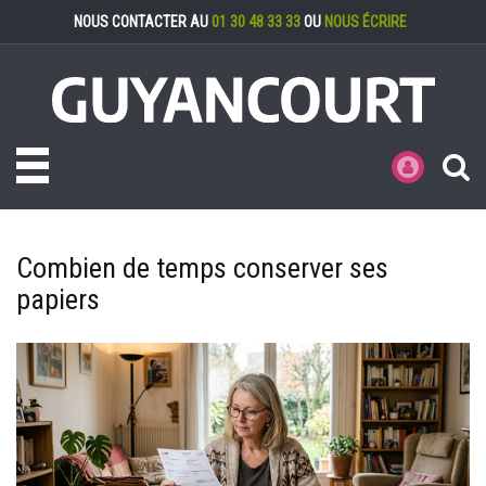
Gestion des cookies
NOUS CONTACTER AU
01 30 48 33 33
OU
NOUS ÉCRIRE
Toggle navigation
MES DÉMARCHE
Combien de temps conserver ses
papiers