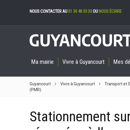
Gestion des cookies
NOUS CONTACTER AU
01 30 48 33 33
OU
NOUS ÉCRIRE
Ma mairie
Vivre à Guyancourt
Mes d
Guyancourt
Vivre à Guyancourt
Transport et
(PMR)
Stationnement sur