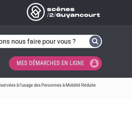
ACEBOOK
MPTE INSTAGRAM
LE COMPTE LINKEDIN
N VERS LA CHAÎNE YOUTUBE
(OUVERTURE DANS
MES DÉMARCHES EN LIGNE
éservées à l’usage des Personnes à Mobilité Réduite