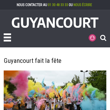
Gestion des cookies
NOUS CONTACTER AU
01 30 48 33 33
OU
NOUS ÉCRIRE
Toggle navigation
MES DÉMARCHE
Guyancourt fait la fête