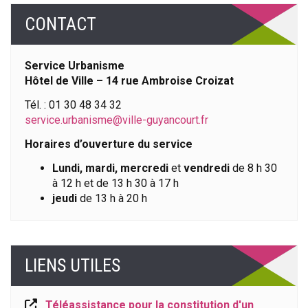
CONTACT
Service Urbanisme
Hôtel de Ville – 14 rue Ambroise Croizat
Tél. : 01 30 48 34 32
service.urbanisme@ville-guyancourt.fr
Horaires d’ouverture du service
Lundi, mardi, mercredi
et
vendredi
de 8 h 30
à 12 h et de 13 h 30 à 17 h
jeudi
de 13 h à 20 h
LIENS UTILES
Téléassistance pour la constitution d'un