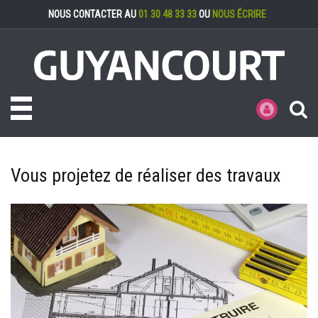
Gestion des cookies
NOUS CONTACTER AU
01 30 48 33 33
OU
NOUS ÉCRIRE
Toggle navigation
MES DÉMARCHE
Vous projetez de réaliser des travaux