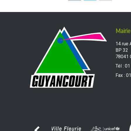
Mairie
14 rue 
BP 32
78041 
Tél :
01
Fax :
01