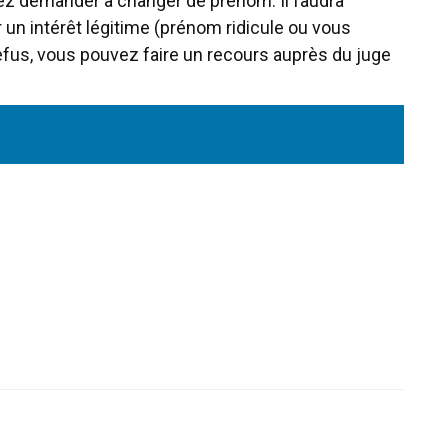
vez demander à changer de prénom. Il faudra
 un intérêt légitime (prénom ridicule ou vous
efus, vous pouvez faire un recours auprès du juge