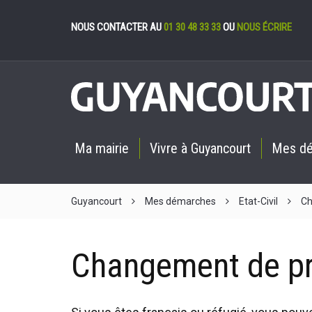
Gestion des cookies
NOUS CONTACTER AU
01 30 48 33 33
OU
NOUS ÉCRIRE
Ma mairie
Vivre à Guyancourt
Mes d
Guyancourt
Mes démarches
Etat-Civil
Ch
Changement de p