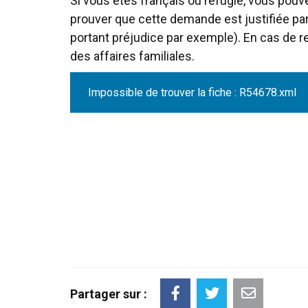
Si vous êtes français ou réfugié, vous pou
prouver que cette demande est justifiée par
portant préjudice par exemple). En cas de r
des affaires familiales.
Impossible de trouver la fiche : R54678.xml
Partager sur :