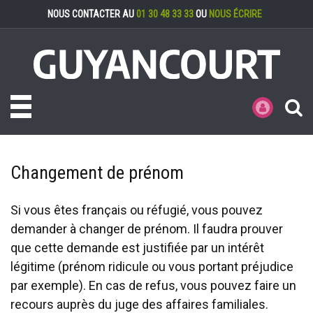
Gestion des cookies
NOUS CONTACTER AU
01 30 48 33 33
OU
NOUS ÉCRIRE
Toggle navigation
MES DÉMARCHE
Changement de prénom
Si vous êtes français ou réfugié, vous pouvez
demander à changer de prénom. Il faudra prouver
que cette demande est justifiée par un intérêt
légitime (prénom ridicule ou vous portant préjudice
par exemple). En cas de refus, vous pouvez faire un
recours auprès du juge des affaires familiales.