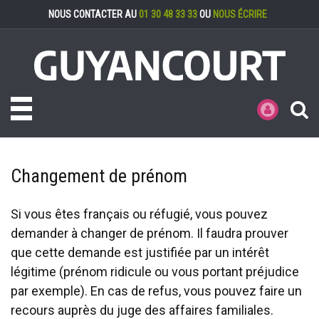
Gestion des cookies
NOUS CONTACTER AU
01 30 48 33 33
OU
NOUS ÉCRIRE
Toggle navigation
MES DÉMARCHE
Changement de prénom
Si vous êtes français ou réfugié, vous pouvez
demander à changer de prénom. Il faudra prouver
que cette demande est justifiée par un intérêt
légitime (prénom ridicule ou vous portant préjudice
par exemple). En cas de refus, vous pouvez faire un
recours auprès du juge des affaires familiales.