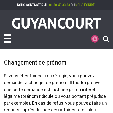
Gestion des cookies
NOUS CONTACTER AU
01 30 48 33 33
OU
NOUS ÉCRIRE
Toggle navigation
MES DÉMARCHE
Changement de prénom
Si vous êtes français ou réfugié, vous pouvez
demander à changer de prénom. Il faudra prouver
que cette demande est justifiée par un intérêt
légitime (prénom ridicule ou vous portant préjudice
par exemple). En cas de refus, vous pouvez faire un
recours auprès du juge des affaires familiales.