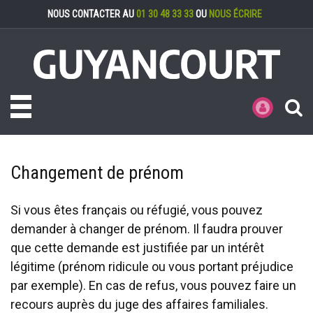
Gestion des cookies
NOUS CONTACTER AU
01 30 48 33 33
OU
NOUS ÉCRIRE
Toggle navigation
MES DÉMARCHE
Changement de prénom
Si vous êtes français ou réfugié, vous pouvez
demander à changer de prénom. Il faudra prouver
que cette demande est justifiée par un intérêt
légitime (prénom ridicule ou vous portant préjudice
par exemple). En cas de refus, vous pouvez faire un
recours auprès du juge des affaires familiales.