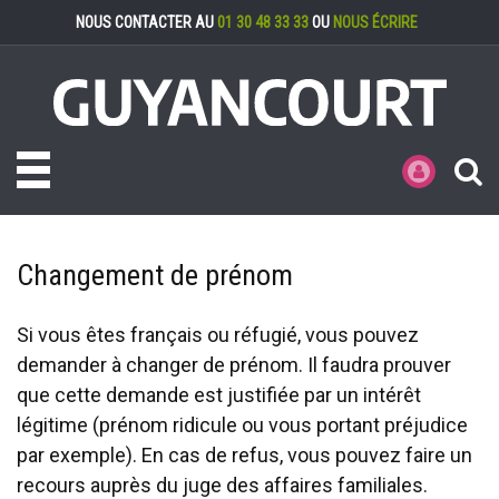
Gestion des cookies
NOUS CONTACTER AU
01 30 48 33 33
OU
NOUS ÉCRIRE
Toggle navigation
MES DÉMARCHE
Changement de prénom
Si vous êtes français ou réfugié, vous pouvez
demander à changer de prénom. Il faudra prouver
que cette demande est justifiée par un intérêt
légitime (prénom ridicule ou vous portant préjudice
par exemple). En cas de refus, vous pouvez faire un
recours auprès du juge des affaires familiales.