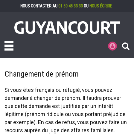
Gestion des cookies
NOUS CONTACTER AU
01 30 48 33 33
OU
NOUS ÉCRIRE
Toggle navigation
MES DÉMARCHE
Changement de prénom
Si vous êtes français ou réfugié, vous pouvez
demander à changer de prénom. Il faudra prouver
que cette demande est justifiée par un intérêt
légitime (prénom ridicule ou vous portant préjudice
par exemple). En cas de refus, vous pouvez faire un
recours auprès du juge des affaires familiales.