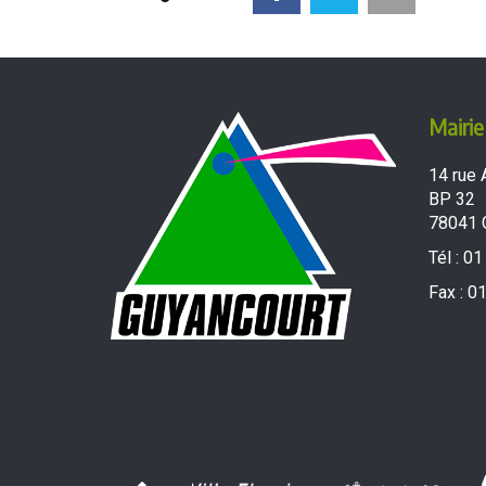
Mairie
14 rue 
BP 32
78041 
Tél :
01
Fax :
01