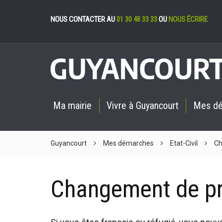
Gestion des cookies
NOUS CONTACTER AU
01 30 48 33 33
OU
NOUS ÉCRIRE
Ma mairie
Vivre à Guyancourt
Mes d
Guyancourt
Mes démarches
Etat-Civil
Ch
Changement de p