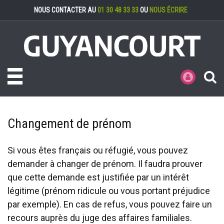
Gestion des cookies
NOUS CONTACTER AU
01 30 48 33 33
OU
NOUS ÉCRIRE
Toggle navigation
MES DÉMARCHE
Changement de prénom
Si vous êtes français ou réfugié, vous pouvez
demander à changer de prénom. Il faudra prouver
que cette demande est justifiée par un intérêt
légitime (prénom ridicule ou vous portant préjudice
par exemple). En cas de refus, vous pouvez faire un
recours auprès du juge des affaires familiales.