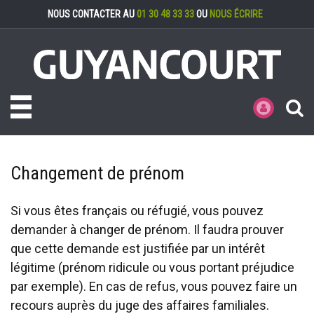
Gestion des cookies
NOUS CONTACTER AU
01 30 48 33 33
OU
NOUS ÉCRIRE
Toggle navigation
MES DÉMARCHE
Changement de prénom
Si vous êtes français ou réfugié, vous pouvez
demander à changer de prénom. Il faudra prouver
que cette demande est justifiée par un intérêt
légitime (prénom ridicule ou vous portant préjudice
par exemple). En cas de refus, vous pouvez faire un
recours auprès du juge des affaires familiales.