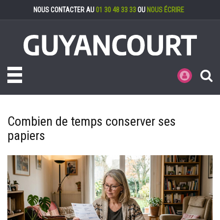
Gestion des cookies
NOUS CONTACTER AU
01 30 48 33 33
OU
NOUS ÉCRIRE
Toggle navigation
MES DÉMARCHE
Combien de temps conserver ses
papiers