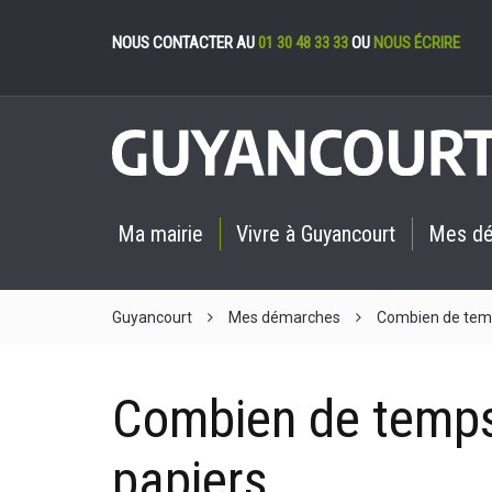
Gestion des cookies
NOUS CONTACTER AU
01 30 48 33 33
OU
NOUS ÉCRIRE
Ma mairie
Vivre à Guyancourt
Mes d
Guyancourt
Mes démarches
Combien de temp
Combien de temps
papiers