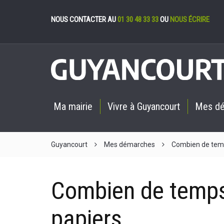
Gestion des cookies
NOUS CONTACTER AU
01 30 48 33 33
OU
NOUS ÉCRIRE
Ma mairie
Vivre à Guyancourt
Mes d
Guyancourt
Mes démarches
Combien de temp
Combien de temps
papiers