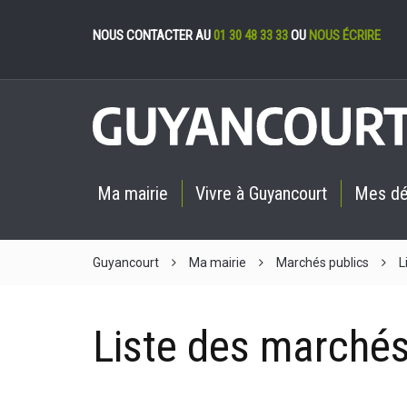
Gestion des cookies
NOUS CONTACTER AU
01 30 48 33 33
OU
NOUS ÉCRIRE
Ma mairie
Vivre à Guyancourt
Mes d
Guyancourt
Ma mairie
Marchés publics
L
Liste des marché