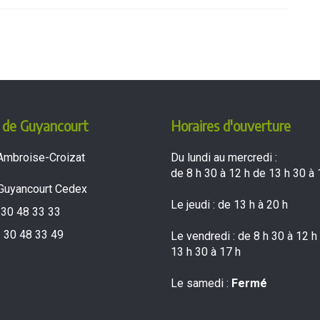
 de Guyancourt
Horaires d'ouverture
Ambroise-Croizat
Du lundi au mercredi :
de 8 h 30 à 12 h de 13 h 30 à 
Guyancourt Cedex
Le jeudi : de 13 h à 20 h
 30 48 33 33
 30 48 33 49
Le vendredi : de 8 h 30 à 12 h
13 h 30 à 17 h
Le samedi :
Fermé