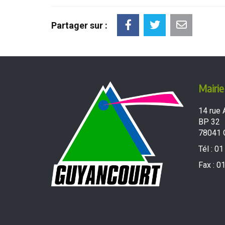
Partager sur :
Mairie
14 rue 
BP 32
78041 
Tél :
01
Fax :
01