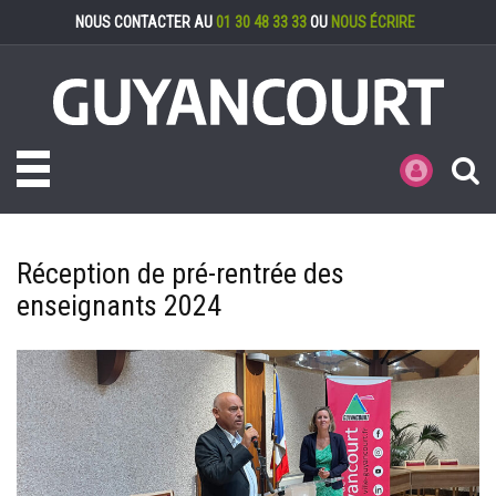
Gestion des cookies
NOUS CONTACTER AU
01 30 48 33 33
OU
NOUS ÉCRIRE
Toggle navigation
MES DÉMARCHE
Réception de pré-rentrée des
enseignants 2024