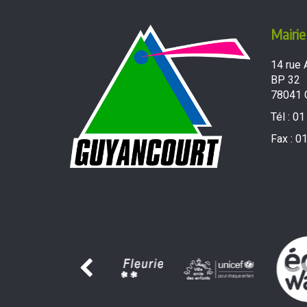
Mairie
14 rue 
BP 32
78041 
Tél :
01
Fax :
01