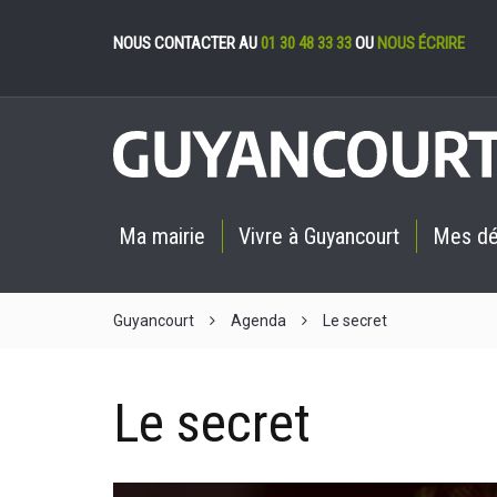
Gestion des cookies
NOUS CONTACTER AU
01 30 48 33 33
OU
NOUS ÉCRIRE
Ma mairie
Vivre à Guyancourt
Mes d
Guyancourt
Agenda
Le secret
Le secret