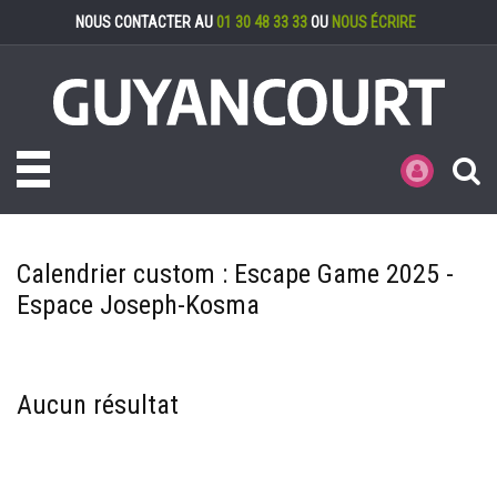
Gestion des cookies
NOUS CONTACTER AU
01 30 48 33 33
OU
NOUS ÉCRIRE
Toggle navigation
MES DÉMARCHE
Calendrier custom :
Escape Game 2025 -
Espace Joseph-Kosma
Aucun résultat