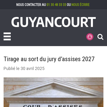
Gestion des cookies
NOUS CONTACTER AU
01 30 48 33 33
OU
NOUS ÉCRIRE
Toggle navigation
MES DÉMARCHE
Tirage au sort du jury d’assises 2027
Publié le 30 avril 2025