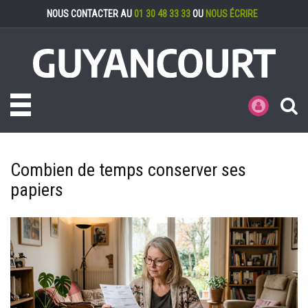
Gestion des cookies
NOUS CONTACTER AU
01 30 48 33 33
OU
NOUS ÉCRIRE
Toggle navigation
MES DÉMARCHE
Combien de temps conserver ses
papiers