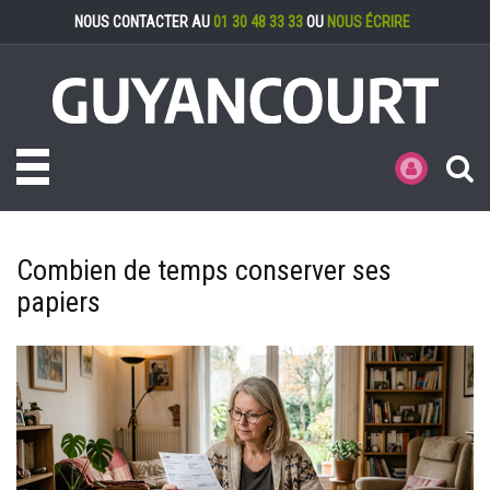
Gestion des cookies
NOUS CONTACTER AU
01 30 48 33 33
OU
NOUS ÉCRIRE
Toggle navigation
MES DÉMARCHE
Combien de temps conserver ses
papiers