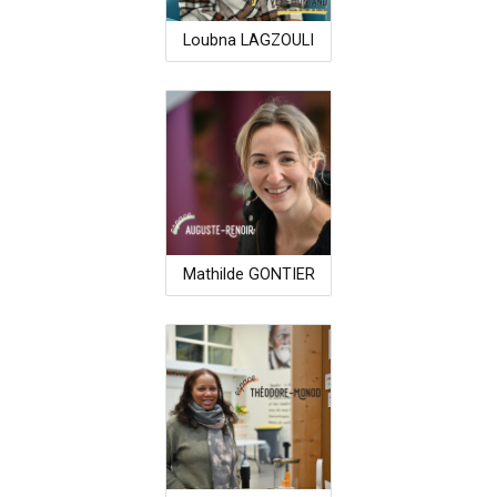
Loubna LAGZOULI
Mathilde GONTIER